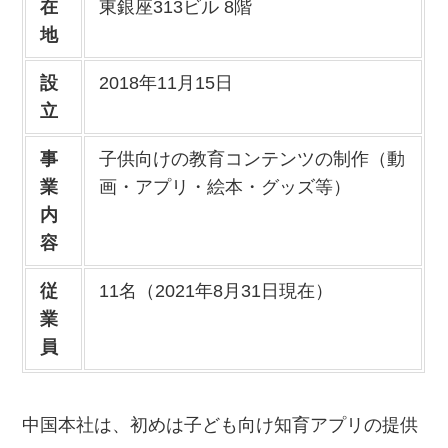
在
東銀座313ビル 8階
地
設
2018年11月15日
立
事
子供向けの教育コンテンツの制作（動
業
画・アプリ・絵本・グッズ等）
内
容
従
11名（2021年8月31日現在）
業
員
中国本社は、初めは子ども向け知育アプリの提供