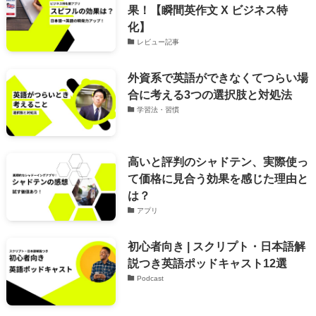
果！【瞬間英作文 X ビジネス特
化】
レビュー記事
外資系で英語ができなくてつらい場
合に考える3つの選択肢と対処法
学習法・習慣
高いと評判のシャドテン、実際使っ
て価格に見合う効果を感じた理由と
は？
アプリ
初心者向き | スクリプト・日本語解
説つき英語ポッドキャスト12選
Podcast