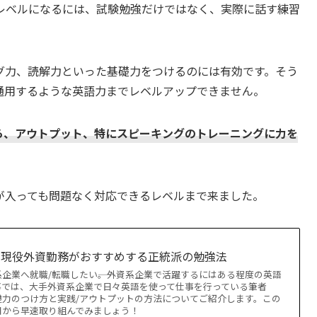
レベルになるには、試験勉強だけではなく、実際に話す練習
ング力、読解力といった基礎力をつけるのには有効です。そう
通用するような英語力までレベルアップできません。
いたら、アウトプット、特にスピーキングのトレーニングに力を
が入っても問題なく対応できるレベルまで来ました。
| 現役外資勤務がおすすめする正統派の勉強法
企業へ就職/転職したい――。外資系企業で活躍するにはある程度の英語
事では、大手外資系企業で日々英語を使って仕事を行っている筆者
基礎力のつけ方と実践/アウトプットの方法についてご紹介します。この
日から早速取り組んでみましょう！