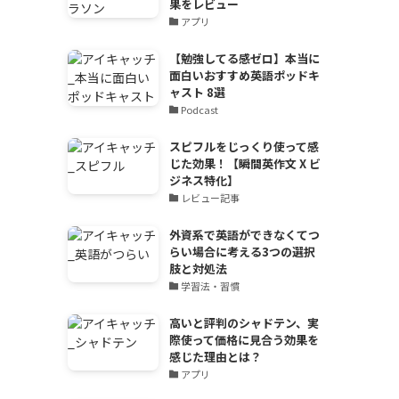
果をレビュー
アプリ
【勉強してる感ゼロ】本当に
面白いおすすめ英語ポッドキ
ャスト 8選
Podcast
スピフルをじっくり使って感
じた効果！【瞬間英作文 X ビ
ジネス特化】
レビュー記事
外資系で英語ができなくてつ
らい場合に考える3つの選択
肢と対処法
学習法・習慣
高いと評判のシャドテン、実
際使って価格に見合う効果を
感じた理由とは？
アプリ