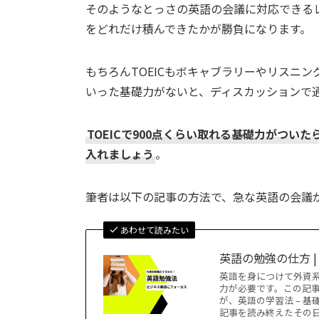
そのようなとっさの英語の会議に対応できる
をどれだけ積んできたかが勝負になります。
もちろんTOEICもボキャブラリーやリスニ
いった基礎力がないと、ディスカッションで
TOEICで900点くらい取れる基礎力がつ
入れましょう
。
筆者は以下の記事の方法で、急な英語の会議
あわせて読みたい
英語の勉強の仕方 
英語を身につけて外資系
力が必要です。この記
が、英語の学習法 – 
記事を読み終えたその