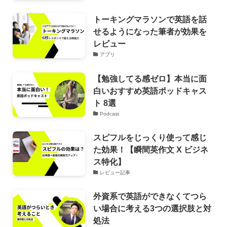
トーキングマラソンで英語を話
せるようになった筆者が効果を
レビュー
アプリ
【勉強してる感ゼロ】本当に面
白いおすすめ英語ポッドキャス
ト 8選
Podcast
スピフルをじっくり使って感じ
た効果！【瞬間英作文 X ビジネ
ス特化】
レビュー記事
外資系で英語ができなくてつら
い場合に考える3つの選択肢と対
処法