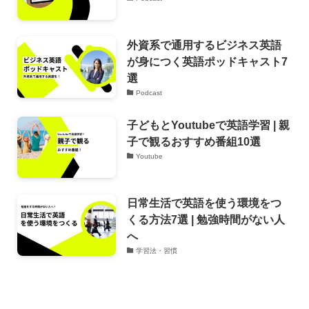
外資系で通用するビジネス英語
が身につく英語ポッドキャスト7
選
Podcast
子どもとYoutubeで英語学習 | 親
子で観るおすすめ番組10選
Youtube
日常生活で英語を使う環境をつ
くる方法7選 | 勉強時間がない人
へ
学習法・習慣