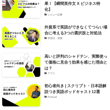
果！【瞬間英作文 X ビジネス特
化】
レビュー記事
外資系で英語ができなくてつらい場
合に考える3つの選択肢と対処法
学習法・習慣
高いと評判のシャドテン、実際使っ
て価格に見合う効果を感じた理由と
は？
アプリ
初心者向き | スクリプト・日本語解
説つき英語ポッドキャスト12選
Podcast