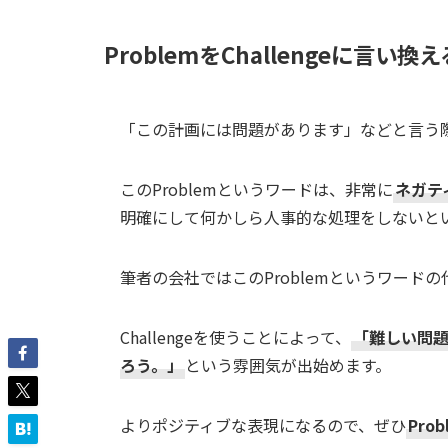
ProblemをChallengeに言い換え
「この計画には問題があります」などと言う
このProblemというワードは、非常に
ネガテ
明確にして何かしら人事的な処理をしないと
筆者の会社ではこのProblemというワードの
Challengeを使うことによって、
「難しい問
ろう。」
という雰囲気が出始めます。
よりポジティブな表現になるので、ぜひ
Pro