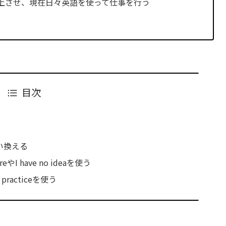
上させ、現在日々英語を使って仕事を行う
目次
る
に言い換える
reやI have no ideaを使う
d practiceを使う