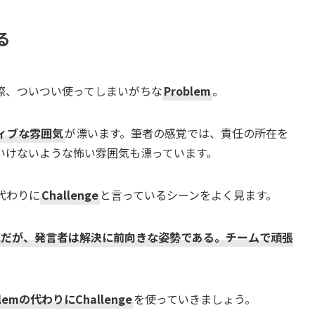
る
際、ついつい使ってしまいがちな
Problem
。
ィブな雰囲気
が漂います。筆者の感覚では、責任の所在を
いけないような怖い雰囲気も漂っています。
代わりに
Challenge
と言っているシーンをよく見ます。
題だが、発言者は解決に前向きな姿勢である。チームで頑張
blemの代わりにChallenge
を使っていきましょう。