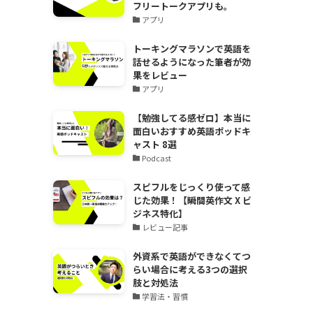
フリートークアプリも。
アプリ
トーキングマラソンで英語を
話せるようになった筆者が効
果をレビュー
アプリ
【勉強してる感ゼロ】本当に
面白いおすすめ英語ポッドキ
ャスト 8選
Podcast
スピフルをじっくり使って感
じた効果！【瞬間英作文 X ビ
ジネス特化】
レビュー記事
外資系で英語ができなくてつ
らい場合に考える3つの選択
肢と対処法
学習法・習慣