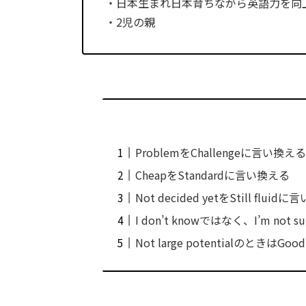
・日本生まれ日本育ちながら英語力を向
・2児の親
ProblemをChallengeに言い換え
CheapをStandardに言い換える
Not decided yetをStill fluid
I don’t knowではなく、I’m not su
Not large potentialのときはGoo