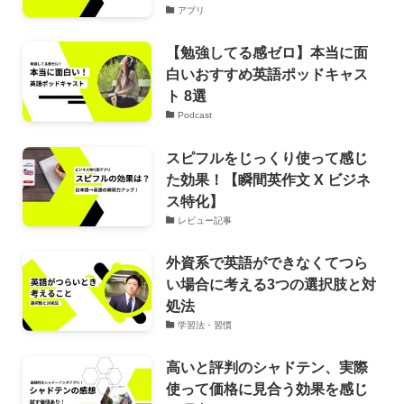
アプリ
【勉強してる感ゼロ】本当に面
白いおすすめ英語ポッドキャス
ト 8選
Podcast
スピフルをじっくり使って感じ
た効果！【瞬間英作文 X ビジネ
ス特化】
レビュー記事
外資系で英語ができなくてつら
い場合に考える3つの選択肢と対
処法
学習法・習慣
高いと評判のシャドテン、実際
使って価格に見合う効果を感じ