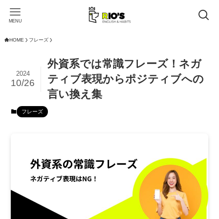
MENU
HOME
フレーズ
外資系では常識フレーズ！ネガ
2024
ティブ表現からポジティブへの
10/26
言い換え集
フレーズ