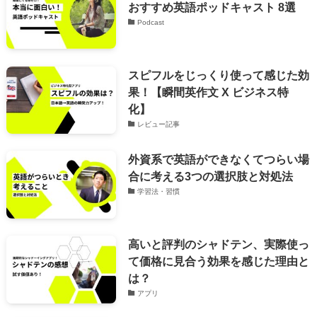
おすすめ英語ポッドキャスト 8選
Podcast
スピフルをじっくり使って感じた効
果！【瞬間英作文 X ビジネス特
化】
レビュー記事
外資系で英語ができなくてつらい場
合に考える3つの選択肢と対処法
学習法・習慣
高いと評判のシャドテン、実際使っ
て価格に見合う効果を感じた理由と
は？
アプリ